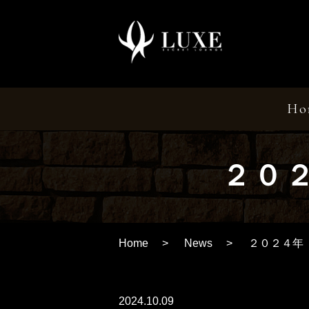
Ho
２０
Home
News
２０２４年
2024.10.09