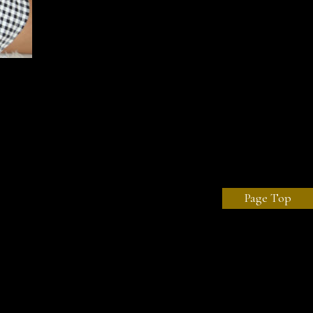
Page Top
ved.