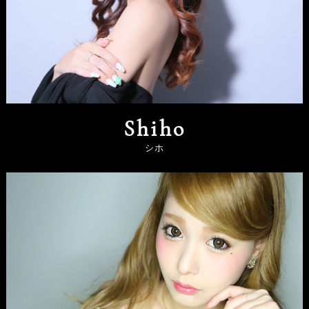
Shiho
シホ