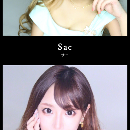
Sae
サエ